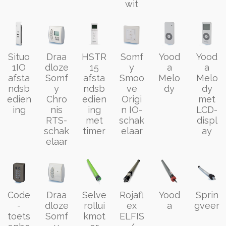
wit
Situo
Draa
HSTR
Somf
Yood
Yood
1IO
dloze
15
y
a
a
afsta
Somf
afsta
Smoo
Melo
Melo
ndsb
y
ndsb
ve
dy
dy
edien
Chro
edien
Origi
met
ing
nis
ing
n IO-
LCD-
RTS-
met
schak
displ
schak
timer
elaar
ay
elaar
Code
Draa
Selve
Rojafl
Yood
Sprin
-
dloze
rollui
ex
a
gveer
toets
Somf
kmot
ELFIS