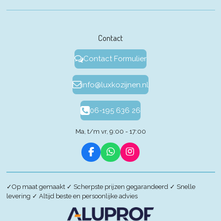
Contact
Contact Formulier
info@luxkozijnen.nl
06-195 636 26
Ma, t/m vr, 9:00 - 17:00
F
W
I
a
h
n
c
a
s
e
t
t
✓
Op maat gemaakt
✓
Scherpste prijzen gegarandeerd
✓
Snelle
b
s
a
levering
✓
Altijd beste en persoonlijke advies
o
A
g
o
p
r
k
p
a