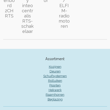
enbo
y
or
/
rd
inteo
ELFI
2CH
centr
M-
RTS
alis
radio
RTS-
moto
schak
ren
elaar
Assortiment
Kozijnen
Deuren
Schuifsystemen
Rolluiken
Poorten
Hekwerk
Raamhorren
Beglazing