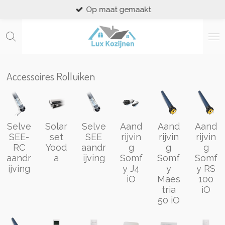
Op maat gemaakt
Ga
direct
naar
de
hoofdinhoud
Accessoires Rolluiken
Selve
Solar
Selve
Aand
Aand
Aand
SEE-
set
SEE
rijvin
rijvin
rijvin
RC
Yood
aandr
g
g
g
aandr
a
ijving
Somf
Somf
Somf
ijving
y J4
y
y RS
iO
Maes
100
tria
iO
50 iO