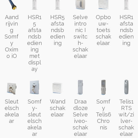
Aand
HSR1
HSR5
Selve
Opbo
HSR1
rijvin
5
afsta
intro
uw-
afsta
g
afsta
ndsb
nic I
toets
ndsb
Somf
ndsb
edien
switc
schak
edien
y
edien
ing
h-
elaar
ing
Oxim
ing
schak
o iO
met
elaar
displ
ay
Sleut
Somf
Wand
Draa
Somf
Telis1
elsch
y-
schak
dloze
y
RTS
akela
sleut
elaar
Selve
Telis6
wit/zi
ar
elsch
iveo-
Chro
lver-
akela
schak
nis
schak
ar
elaar
elaar