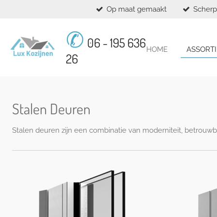
Op maat gemaakt
Scherp
Ga
direct
✆
naar
06 - 195 636
de
HOME
ASSORT
hoofdinhoud
26
Stalen Deuren
Stalen deuren zijn een combinatie van moderniteit, betrouwb