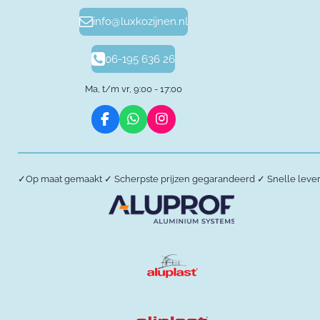
info@luxkozijnen.nl
06-195 636 26
Ma, t/m vr, 9:00 - 17:00
F
W
I
a
h
n
c
a
s
e
t
t
b
s
a
✓
Op maat gemaakt
✓
Scherpste prijzen gegarandeerd
✓
Snelle leve
o
A
g
o
p
r
k
p
a
m