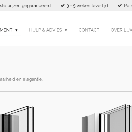
ste prijzen gegarandeerd
3 - 5 weken levertijd
Per
IMENT
HULP & ADVIES
CONTACT
OVER LU
aarheid en elegantie.