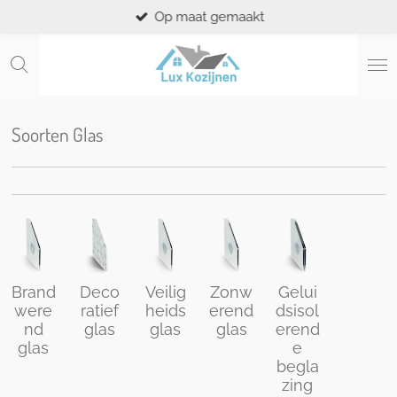
Op maat gemaakt
Ga
direct
naar
de
hoofdinhoud
Soorten Glas
Brand
Deco
Veilig
Zonw
Gelui
were
ratief
heids
erend
dsisol
nd
glas
glas
glas
erend
glas
e
begla
zing