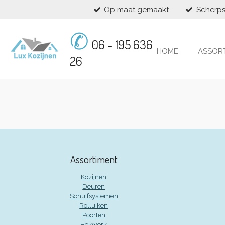
Op maat gemaakt
Scherps
Ga
direct
✆
naar
06 - 195 636
de
HOME
ASSOR
hoofdinhoud
26
Assortiment
Kozijnen
Deuren
Schuifsystemen
Rolluiken
Poorten
Hekwerk