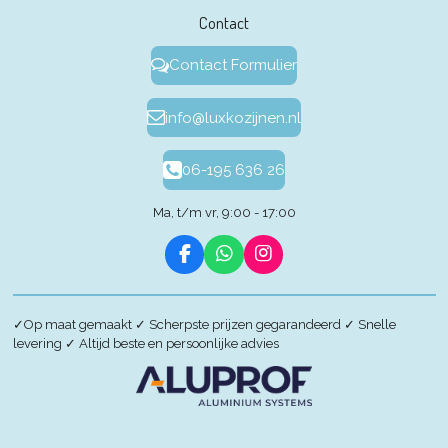
Contact
Contact Formulier
info@luxkozijnen.nl
06-195 636 26
Ma, t/m vr, 9:00 - 17:00
F
W
I
a
h
n
c
a
s
e
t
t
✓
Op maat gemaakt
✓
Scherpste prijzen gegarandeerd
✓
Snelle
b
s
a
levering
✓
Altijd beste en persoonlijke advies
o
A
g
o
p
r
k
p
a
m