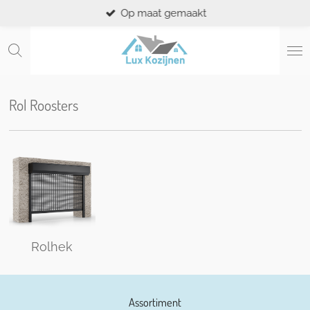
Op maat gemaakt
Ga
direct
naar
de
hoofdinhoud
Rol Roosters
Rolhek
Assortiment