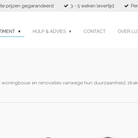
te prijzen gegarandeerd
3 - 5 weken levertijd
Per
TIMENT
HULP & ADVIES
CONTACT
OVER LU
 woningbouw en renovaties vanwege hun duurzaamheid, strakke u