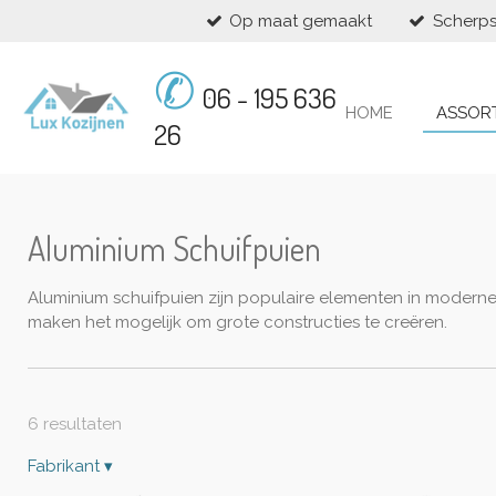
Op maat gemaakt
Scherps
Ga
direct
✆
naar
06 - 195 636
de
HOME
ASSOR
hoofdinhoud
26
Aluminium Schuifpuien
Aluminium schuifpuien zijn populaire elementen in moderne
maken het mogelijk om grote constructies te creëren.
6 resultaten
Fabrikant
▾