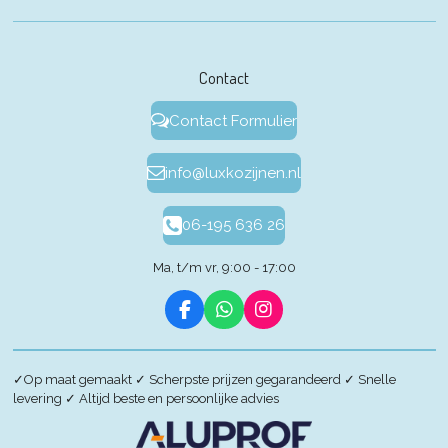
Contact
Contact Formulier
info@luxkozijnen.nl
06-195 636 26
Ma, t/m vr, 9:00 - 17:00
F
W
I
a
h
n
c
a
s
e
t
t
✓
Op maat gemaakt
✓
Scherpste prijzen gegarandeerd
✓
Snelle
b
s
a
levering
✓
Altijd beste en persoonlijke advies
o
A
g
o
p
r
k
p
a