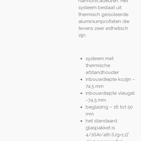
harmonicadeuren. Het
systeem bestaat uit
thermisch geïsoleerde
aluminiumprofielen die
tevens zeer esthetisch
zijn.
systeem met
thermische
afstandhouder
inbouwdiepte kozijn –
74,5 mm
inbouwdiepte vleugel
–
7
4,5
mm
beglazing – 16 tot 50
mm
het standaard
glaspakket is
4/16Ar/4th [Ug=1,1]*