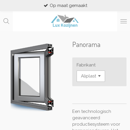
Op maat gemaakt
Ga
direct
naar
de
hoofdinhoud
Panorama
Fabrikant
Een technologisch
geavanceerd
productiesysteem voor