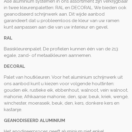
Alle aluminium systemen in ons assortiment zijn verkrijgbaar
in twee kleurenpaletten: RAL en DECORAL. We bieden ook
geanodiseerd schrijnwerk aan. Dit wijde aanbod
garandeert dat u probleemloos de kleur van uw ramen
kunt aanpassen aan die van uw interieur en gevel.
RAL
Basiskleurenpalet. De profielen kunnen één van de 213
egale, zand- of metaalkleuren aannemen.
DECORAL
Palet van houtkleuren. Voor het aluminium schrijnwerk uit
ons aanbod kunt u kiezen voor volgende houttinten:
gouden eik, rustieke eik, ebbenhout, walnoot, vein walnoot,
mahonie, Afrikaanse mahonie, den, spar, beuk, kriek, wengé,
winchester, moeraseik, beuk, den, kers, donkere kers en
kastanje.
GEANODISEERD ALUMINIUM
Het anodiseerproces geeft aluminium niet enkel