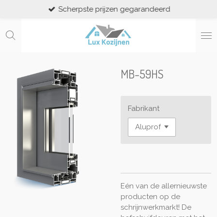
Scherpste prijzen gegarandeerd
Ga
direct
naar
de
hoofdinhoud
MB-59HS
Fabrikant
Eén van de allernieuwste
producten op de
schrijnwerkmarkt! De