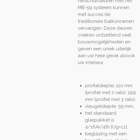
hefschuifdeuren met het
MB-59 systeem kunnen
met succes de
traditionele balkonramen
vervangen. Deze deuren
creëren ontzettend veel
bouwmogelijkheden en
geven een uniek uiterlijk
aan uw hele gevel alsook
uw interieur.
profieldiepte: 120 mm
(profiel met 2 rails), 199
mm (profiel met 3 rails),
vleugeldiepte: 59 mm,
het standaard
glaspakket is
4/16Ar/4th [Ug=1,1],
beglazing met een