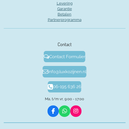
Levering
Garantie
Betalen
Partnerprogramma
Contact
Contact Formulier
info@luxkozijnen.nl
06-195 636 26
Ma, t/m vr, 9:00 - 17:00
F
W
I
a
h
n
c
a
s
e
t
t