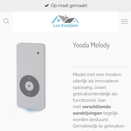
Op maat gemaakt
Ga
direct
naar
de
hoofdinhoud
Yooda Melody
Model met een modern
uiterlijk als innovatieve
oplossing, zowel
gebruiksvriendelijk als
functioneel. Kan
met
verschillende
aandrijvingen
tegelijk
worden bestuurd.
Gemakkelijk te gebruiken