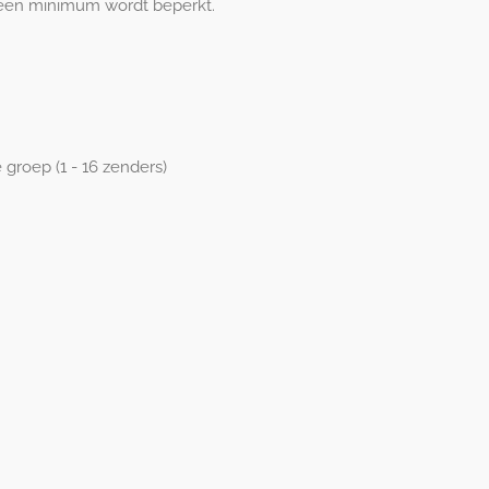
ot een minimum wordt beperkt.
 groep (1 - 16 zenders)