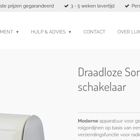
ste prijzen gegarandeerd
3 - 5 weken levertijd
Per
IMENT
HULP & ADVIES
CONTACT
OVER LU
Draadloze Som
schakelaar
Moderne
apparatuur voor ge
rolgordijnen op basis van ee
verzendingsfunctie voor rad