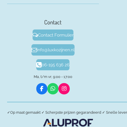
Contact
Contact Formulier
info@luxkozijnen.nl
06-195 636 26
Ma, t/m vr, 9:00 - 17:00
F
W
I
a
h
n
c
a
s
e
t
t
b
s
a
✓
Op maat gemaakt
✓
Scherpste prijzen gegarandeerd
✓
Snelle leve
o
A
g
o
p
r
k
p
a