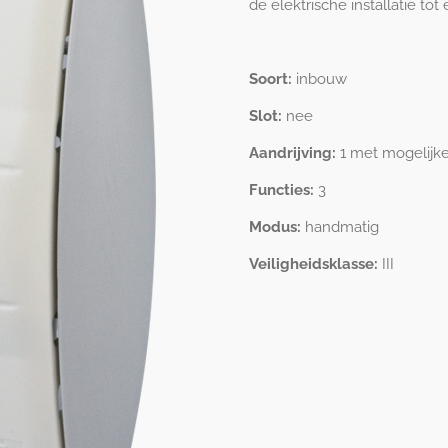
de elektrische installatie t
Soort:
inbouw
Slot:
nee
Aandrijving:
1 met mogelijke
Functies:
3
Modus:
handmatig
Veiligheidsklasse:
III