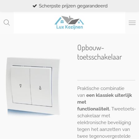
Scherpste prijzen gegarandeerd
Ga
direct
naar
de
hoofdinhoud
Opbouw-
toetsschakelaar
Praktische combinatie
van
een klassiek uiterlijk
met
functionaliteit.
Tweetoets-
schakelaar met
elektronische beveiliging
tegen het aanzetten van
twee tegenovergestelde