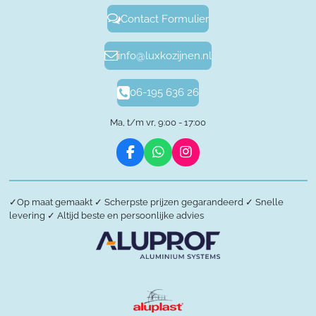
Contact Formulier
info@luxkozijnen.nl
06-195 636 26
Ma, t/m vr, 9:00 - 17:00
F
W
I
a
h
n
c
a
s
e
t
t
✓
Op maat gemaakt
✓
Scherpste prijzen gegarandeerd
✓
Snelle
b
s
a
levering
✓
Altijd beste en persoonlijke advies
o
A
g
o
p
r
k
p
a
m