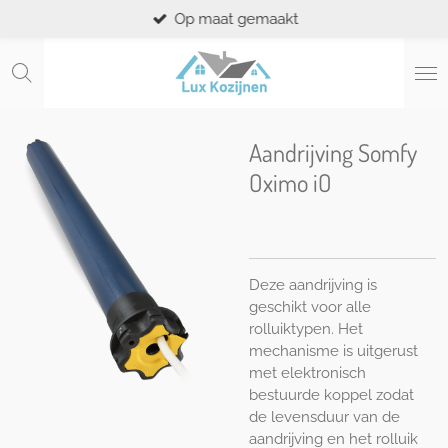
Op maat gemaakt
Ga
direct
naar
de
hoofdinhoud
Aandrijving Somfy
Oximo iO
Deze aandrijving is
geschikt voor alle
rolluiktypen. Het
mechanisme is uitgerust
met elektronisch
bestuurde koppel zodat
de levensduur van de
aandrijving en het rolluik