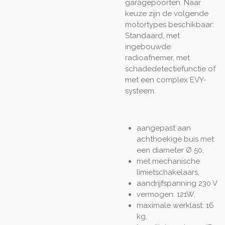
garagepoorten. Naar
keuze zijn de volgende
motortypes beschikbaar:
Standaard, met
ingebouwde
radioafnemer, met
schadedetectiefunctie of
met een complex EVY-
systeem.
aangepast aan
achthoekige buis met
een diameter Ø 50,
met mechanische
limietschakelaars,
aandrijfspanning 230 V
vermogen: 121W,
maximale werklast: 16
kg,