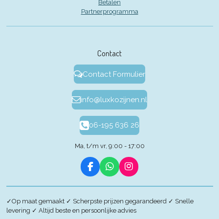
Betalen
Partnerprogramma
Contact
Contact Formulier
info@luxkozijnen.nl
06-195 636 26
Ma, t/m vr, 9:00 - 17:00
F
W
I
a
h
n
c
a
s
e
t
t
✓
Op maat gemaakt
✓
Scherpste prijzen gegarandeerd
✓
Snelle
b
s
a
levering
✓
Altijd beste en persoonlijke advies
o
A
g