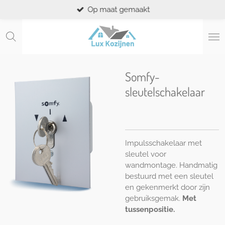
Op maat gemaakt
Ga
direct
naar
de
hoofdinhoud
Somfy-
sleutelschakelaar
Impulsschakelaar met
sleutel voor
wandmontage. Handmatig
bestuurd met een sleutel
en gekenmerkt door zijn
gebruiksgemak.
Met
tussenpositie.