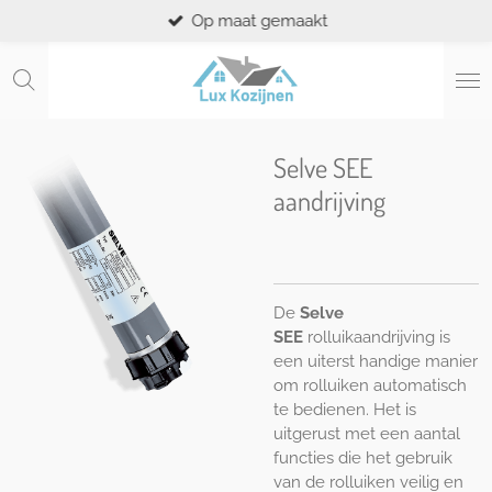
Op maat gemaakt
Ga
direct
naar
de
hoofdinhoud
Selve SEE
aandrijving
De
Selve
SEE
rolluikaandrijving is
een uiterst handige manier
om rolluiken automatisch
te bedienen. Het is
uitgerust met een aantal
functies die het gebruik
van de rolluiken veilig en