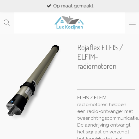
Op maat gemaakt
Ga
direct
naar
de
hoofdinhoud
Rojaflex ELFIS /
ELFIM-
radiomotoren
ELFIS / ELFIM-
radiomotoren hebben
een radio-ontvanger met
tweerichtingscommunicatie.
De aandrijving ontvangt
het signaal en verzendt
het tegelijkertijd, wat