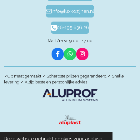
info@luxkozijnen.nl
06-195 636 26
Ma, t/m vr, 9:00 - 17:00
F
W
I
a
h
n
c
a
s
e
t
t
✓
Op maat gemaakt
✓
Scherpste prijzen gegarandeerd
✓
Snelle
b
s
a
levering
✓
Altijd beste en persoonlijke advies
o
A
g
o
p
r
k
p
a
m
Deze website gebruikt cookies voor analyse-