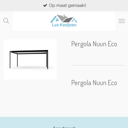
Op maat gemaakt
Ga
direct
naar
de
hoofdinhoud
Pergola Nuun Eco
Pergola Nuun Eco