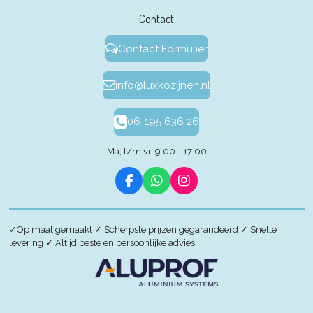
Contact
Contact Formulier
info@luxkozijnen.nl
06-195 636 26
Ma, t/m vr, 9:00 - 17:00
F
W
I
a
h
n
c
a
s
e
t
t
✓
Op maat gemaakt
✓
Scherpste prijzen gegarandeerd
✓
Snelle
b
s
a
levering
✓
Altijd beste en persoonlijke advies
o
A
g
o
p
r
k
p
a
m