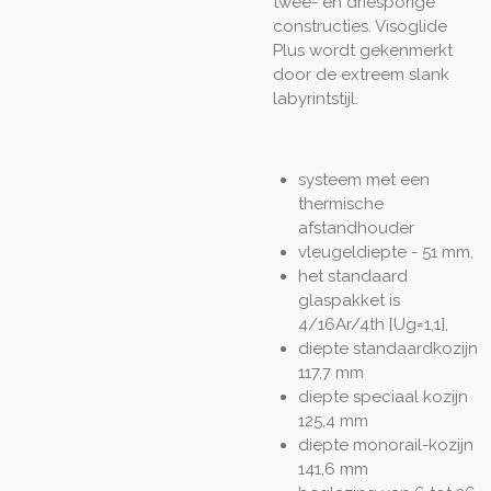
twee- en driesporige
constructies. Visoglide
Plus wordt gekenmerkt
door de extreem slank
labyrintstijl.
systeem met een
thermische
afstandhouder
vleugeldiepte - 51 mm,
het standaard
glaspakket is
4/16Ar/4th [Ug=1,1],
diepte standaardkozijn
117,7 mm
diepte speciaal kozijn
125,4 mm
diepte monorail-kozijn
141,6 mm