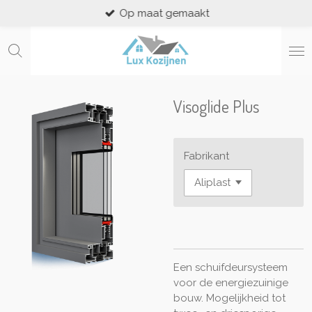
Op maat gemaakt
Ga
direct
naar
de
hoofdinhoud
Visoglide Plus
Fabrikant
Een schuifdeursysteem
voor de energiezuinige
bouw. Mogelijkheid tot