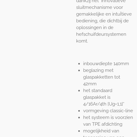
dankzij het innovatieve
sluitmechanisme voor
gemakkelijke en intuÏtieve
bediening, die dichtbij de
oplossingen in de
hefschuifdeursystemen
komt.
inbouwdiepte 140mm
beglazing met
glaspakketten tot
42mm
het standaard
glaspakket is
4/16Ar/4th [Ug=1,1]*
vormgeving classic-line
het systeem is voorzien
van TPE afdichting
mogelijkheid van