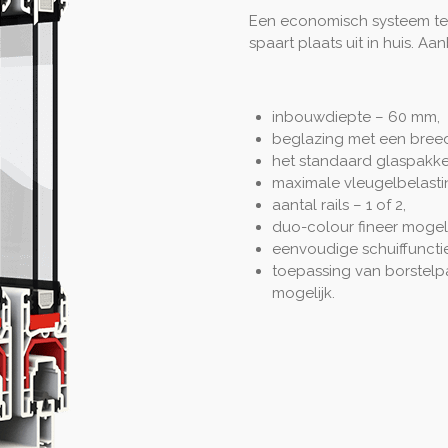
Een economisch systeem ter
spaart plaats uit in huis. A
inbouwdiepte – 60 mm,
beglazing met een breed
het standaard glaspakket 
maximale vleugelbelastin
aantal rails – 1 of 2,
duo-colour fineer mogeli
eenvoudige schuiffunctie
toepassing van borstelp
mogelijk.