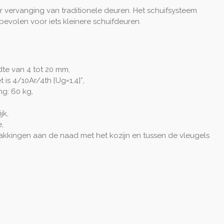
 vervanging van traditionele deuren. Het schuifsysteem
anbevolen voor iets kleinere schuifdeuren.
te van 4 tot 20 mm,
is 4/10Ar/4th [Ug=1,4]*,
g: 60 kg,
jk,
,
akkingen aan de naad met het kozijn en tussen de vleugels