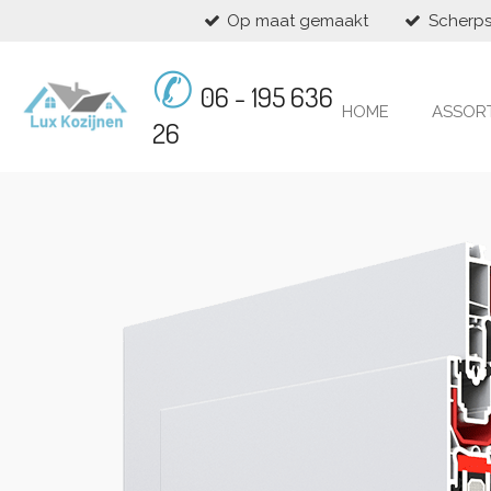
Op maat gemaakt
Scherps
Ga
direct
✆
naar
06 - 195 636
de
HOME
ASSOR
hoofdinhoud
26