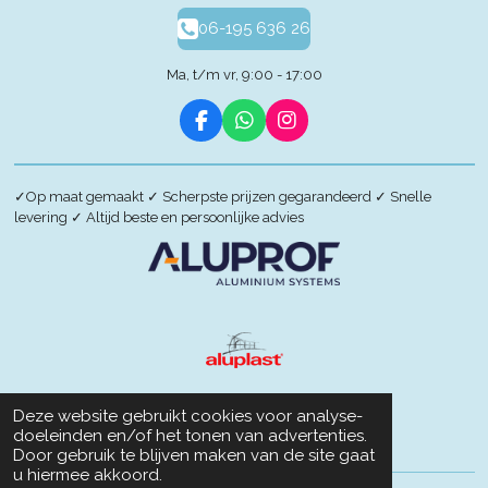
06-195 636 26
Ma, t/m vr, 9:00 - 17:00
F
W
I
a
h
n
c
a
s
e
t
t
✓
Op maat gemaakt
✓
Scherpste prijzen gegarandeerd
✓
Snelle
b
s
a
levering
✓
Altijd beste en persoonlijke advies
o
A
g
o
p
r
k
p
a
m
Deze website gebruikt cookies voor analyse-
doeleinden en/of het tonen van advertenties.
Door gebruik te blijven maken van de site gaat
u hiermee akkoord.