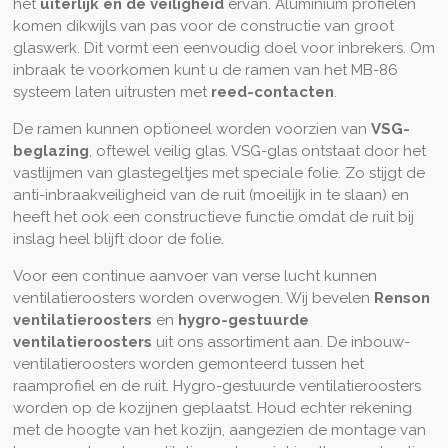
het
uiterlijk en de veiligheid
ervan. Aluminium profielen
komen dikwijls van pas voor de constructie van groot
glaswerk. Dit vormt een eenvoudig doel voor inbrekers. Om
inbraak te voorkomen kunt u de ramen van het MB-86
systeem laten uitrusten met
reed-contacten
.
De ramen kunnen optioneel worden voorzien van
VSG-
beglazing
, oftewel veilig glas. VSG-glas ontstaat door het
vastlijmen van glastegeltjes met speciale folie. Zo stijgt de
anti-inbraakveiligheid van de ruit (moeilijk in te slaan) en
heeft het ook een constructieve functie omdat de ruit bij
inslag heel blijft door de folie.
Voor een continue aanvoer van verse lucht kunnen
ventilatieroosters worden overwogen. Wij bevelen
Renson
ventilatieroosters
en
hygro-gestuurde
ventilatieroosters
uit ons assortiment aan. De inbouw-
ventilatieroosters worden gemonteerd tussen het
raamprofiel en de ruit. Hygro-gestuurde ventilatieroosters
worden op de kozijnen geplaatst. Houd echter rekening
met de hoogte van het kozijn, aangezien de montage van