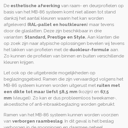
De
esthetische afwerking
van raam- en deurprofielen op
basis van het MB-86 systeem komt niet alleen tot stand
dankzij het aantal kleuren waarin het kan worden
afgeleverd (
RAL-pallet en houtkleuren
) maar tevens
door de glaslatten. Deze zijn beschikbaar in drie
varianten:
Standard, Prestige en Style.
Aan klanten die
op zoek zijn naar atypische oplossingen bevelen wij tevens
het lakken van profielen met de
duokleur-formule
aan.
Zo kunnen de profielen van binnen en buiten verschillende
kleuren krijgen.
Let ook op de uitgebreide mogelijkheden op
beglazingsgebied. Ramen die zijn vervaardigd volgens het
MB-86 systeem kunnen worden uitgerust met
ruiten met
een dikte tot maar liefst 58,5 mm
(kozijn) en
67,5
mm
(vleugel). Zo kan er dus probleemloos tweekamer-,
akoestische of anti-inbraakbeglazing worden gebruikt.
Ramen van het MB-86 systeem kunnen worden voorzien
van
verborgen raambeslag
. In dit geval is het beslag
verborgen in de sponningen en daarmee geheel