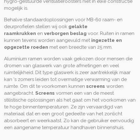
hygro-gestuurde ventilatieroosters niet in elke constructie
mogelijk is.
Behalve standaardoplossingen voor MB-60 raam- en
deurprofielen stellen wij ook
gelakte
raamkrukken
en
verborgen beslag
voor. Ruiten in ramen
kunnen tevens worden aangevuld met
ingezette en
opgezette roeden
met een breedte van 25 mm.
Aluminium ramen worden vaak gekozen door mensen die
dromen van glaswerk van grote afmetingen en veel
ruimtelijkheid. Dit type glaswerk is zeer aantrekkelijk maar
kan 's zomers leiden tot overmatige verwarming van de
ruimte. Om dit te voorkomen kunnen
screens
worden
aangebracht.
Screens
vormen een van de meest
stilistische oplossingen als het gaat om het voorkomen van
te hoge binnentemperaturen. Ze zijn vervaardigd van
materiaal dat en een groot gedeelte van het zonlicht
absorbeert en weerkaatst. Zo kan de gebruiker eenvoudig
een aangename temperatuur handhaven binnenshuis.