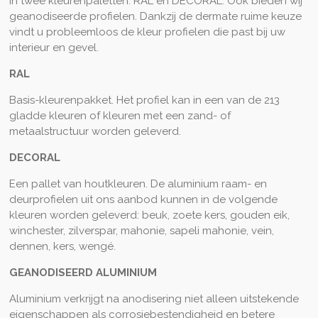
in twee kleurenpaletten: RAL en DECORAL. Ook bieden wij
geanodiseerde profielen. Dankzij de dermate ruime keuze
vindt u probleemloos de kleur profielen die past bij uw
interieur en gevel.
RAL
Basis-kleurenpakket. Het profiel kan in een van de 213
gladde kleuren of kleuren met een zand- of
metaalstructuur worden geleverd.
DECORAL
Een pallet van houtkleuren. De aluminium raam- en
deurprofielen uit ons aanbod kunnen in de volgende
kleuren worden geleverd: beuk, zoete kers, gouden eik,
winchester, zilverspar, mahonie, sapeli mahonie, vein,
dennen, kers, wengé.
GEANODISEERD ALUMINIUM
Aluminium verkrijgt na anodisering niet alleen uitstekende
eigenschappen als corrosiebestendigheid en betere