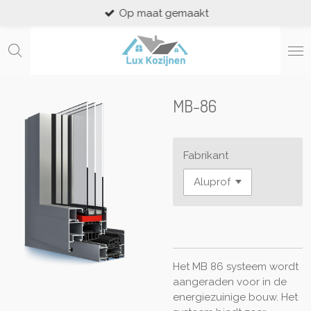
Op maat gemaakt
Ga
direct
naar
de
hoofdinhoud
MB-86
Fabrikant
Het MB 86 systeem wordt
aangeraden voor in de
energiezuinige bouw. Het