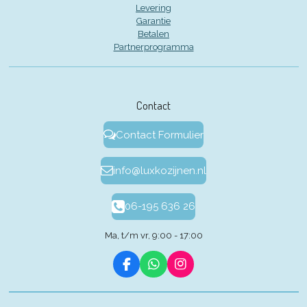
Levering
Garantie
Betalen
Partnerprogramma
Contact
Contact Formulier
info@luxkozijnen.nl
06-195 636 26
Ma, t/m vr, 9:00 - 17:00
F
W
I
a
h
n
c
a
s
e
t
t