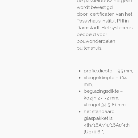
de passiefbouw, hetgeen
wordt bevestigd
door
certificaten van het
Passivhaus Institut PHI in
Darmstadt. Het systeem is
bedoeld voor
bouwonderdelen
buitenshuis.
profieldiepte – 95 mm,
vleugeldiepte – 104
mm,
beglazingsdikte –
kozijn 27-72 mm,
vleugel 34,5-81 mm,
het standaard
glaspakket is
4th/16Ar/4/16Ar/4th
[Ug=0,6]*,