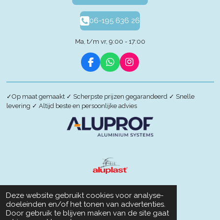
06-195 636 26
Ma, t/m vr, 9:00 - 17:00
F
W
I
a
h
n
c
a
s
e
t
t
✓
Op maat gemaakt
✓
Scherpste prijzen gegarandeerd
✓
Snelle
b
s
a
levering
✓
Altijd beste en persoonlijke advies
o
A
g
o
p
r
k
p
a
m
Deze website gebruikt cookies voor analyse-
doeleinden en/of het tonen van advertenties.
Door gebruik te blijven maken van de site gaat