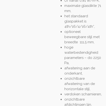
Uf vanaf 0,81 W/m
K,
maximale glasdikte 71
mm,
het standaard
glaspakket is
4th/16/4/16/4th*,
optioneel
beweegbare stijl met
breedte 111,5 mm,
hoge
waterbestendigheid
parameters – do 2250
Pa,
afwatering aan de
onderkant,
onzichtbare
afwatering van de
horizontale stijl,
verdoken scharnieren,
onzichtbare
afdichtingen lijn,