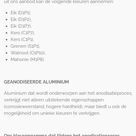
uit ons aanbod kan de volgende kleuren aannemen:
Eik (D1P1),
Eik (D1P2),
Eik (D1P7),
Kers (C1P7),
Kers (C1P1),
Grenen (S1P1),
Walnoot (O1P10),
Mahonie (M1P8).
GEANODISEERDE ALUMINIUM
Aluminium dat wordt onderworpen aan het anodisatieproces,
verkrijgt niet alleen uitstekende eigenschappen
(corrosieweerstand, hogere hardheid), maar biedt u ook de
mogelijkheid om unieke kleuren te verkrijgen.
Ons kleurengamma dat tijdens het anodisatieproces