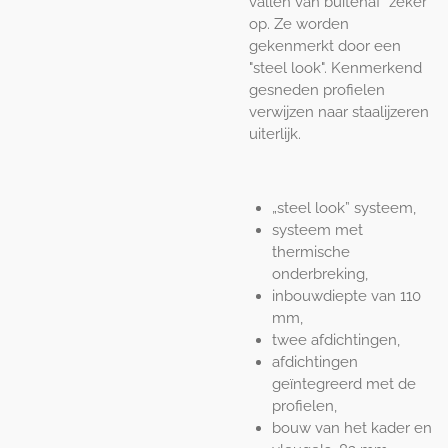
vallen van buitenaf zeker
op. Ze worden
gekenmerkt door een
"steel look". Kenmerkend
gesneden profielen
verwijzen naar staalijzeren
uiterlijk.
„steel look” systeem,
systeem met
thermische
onderbreking,
inbouwdiepte van 110
mm,
twee afdichtingen,
afdichtingen
geïntegreerd met de
profielen,
bouw van het kader en