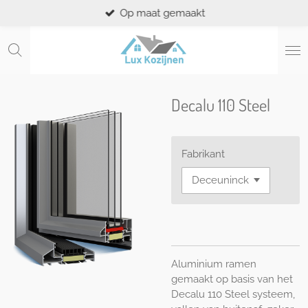
Op maat gemaakt
Ga
direct
naar
de
hoofdinhoud
Decalu 110 Steel
Fabrikant
Aluminium ramen
gemaakt op basis van het
Decalu 110 Steel systeem,