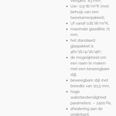
vleugels 83 mm,
2
Uw= 0,9 W/m
K (met
behulp van een
tweekamerpakket),
2
Uf vanaf 0,81 W/m
K,
maximale glasdikte 71
mm,
het standaard
glaspakket is
4th/16/4/16/4th*,
de mogelijkheid om
een raam te maken
met een beweegbare
stijl,
beweegbare stijl met
breedte van 111,5 mm,
hoge
waterbestendigheid
parameters – 2400 Pa,
afwatering aan de
onderkant,