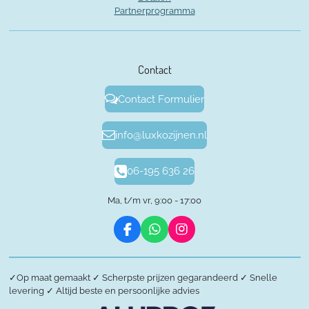
Partnerprogramma
Contact
Contact Formulier
info@luxkozijnen.nl
06-195 636 26
Ma, t/m vr, 9:00 - 17:00
F
W
I
a
h
n
c
a
s
e
t
t
✓
Op maat gemaakt
✓
Scherpste prijzen gegarandeerd
✓
Snelle
b
s
a
levering
✓
Altijd beste en persoonlijke advies
o
A
g