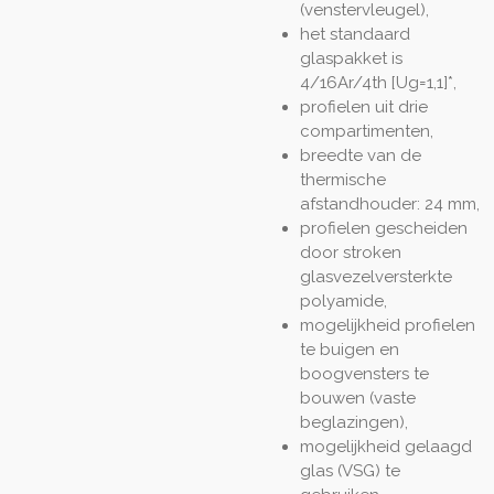
(venstervleugel),
het standaard
glaspakket is
4/16Ar/4th [Ug=1,1]*,
profielen uit drie
compartimenten,
breedte van de
thermische
afstandhouder: 24 mm,
profielen gescheiden
door stroken
glasvezelversterkte
polyamide,
mogelijkheid profielen
te buigen en
boogvensters te
bouwen (vaste
beglazingen),
mogelijkheid gelaagd
glas (VSG) te