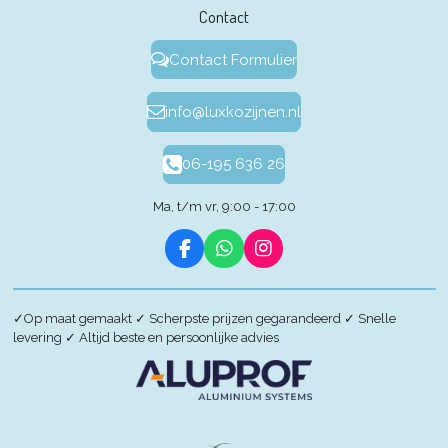
Contact
Contact Formulier
info@luxkozijnen.nl
06-195 636 26
Ma, t/m vr, 9:00 - 17:00
F
W
I
a
h
n
c
a
s
e
t
t
✓
Op maat gemaakt
✓
Scherpste prijzen gegarandeerd
✓
Snelle
b
s
a
levering
✓
Altijd beste en persoonlijke advies
o
A
g
o
p
r
k
p
a
m