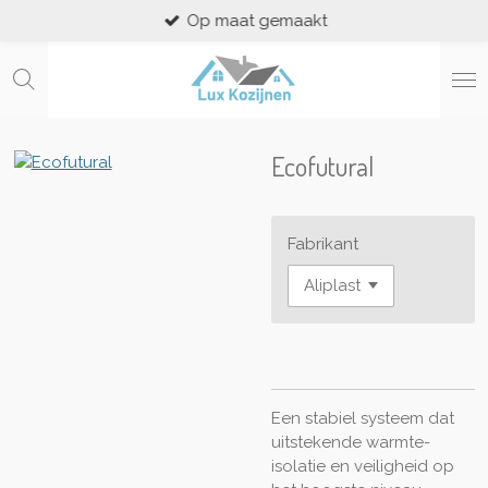
Op maat gemaakt
Ga
direct
naar
de
hoofdinhoud
Ecofutural
Fabrikant
Een stabiel systeem dat
uitstekende warmte-
isolatie en veiligheid op