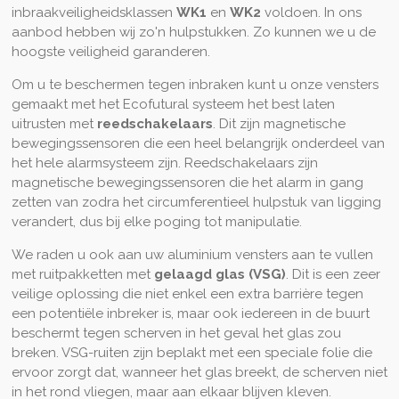
inbraakveiligheidsklassen
WK1
en
WK2
voldoen. In ons
aanbod hebben wij zo'n hulpstukken. Zo kunnen we u de
hoogste veiligheid garanderen.
Om u te beschermen tegen inbraken kunt u onze vensters
gemaakt met het Ecofutural systeem het best laten
uitrusten met
reedschakelaars
. Dit zijn magnetische
bewegingssensoren die een heel belangrijk onderdeel van
het hele alarmsysteem zijn. Reedschakelaars zijn
magnetische bewegingssensoren die het alarm in gang
zetten van zodra het circumferentieel hulpstuk van ligging
verandert, dus bij elke poging tot manipulatie.
We raden u ook aan uw aluminium vensters aan te vullen
met ruitpakketten met
gelaagd
glas (VSG)
. Dit is een zeer
veilige oplossing die niet enkel een extra barrière tegen
een potentiële inbreker is, maar ook iedereen in de buurt
beschermt tegen scherven in het geval het glas zou
breken. VSG-ruiten zijn beplakt met een speciale folie die
ervoor zorgt dat, wanneer het glas breekt, de scherven niet
in het rond vliegen, maar aan elkaar blijven kleven.