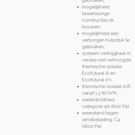
gebruiken,
mogelijkheid
tweekleurige
constructies te
bouwen,
mogelijkheid een
verborgen hulpstuk te
gebruiken,
systeem verkrijgbaar in
versies met verhoogde
thermische isolatie:
Ecofutural (i) en
Ecofutural (i+),
thermische isolatie (Uf):
vanaf 1,3 W/m²K,
waterdichtheid:
categorie 9A (600 Pa),
weerstand tegen
windbelasting: C4
(1600 Pa).