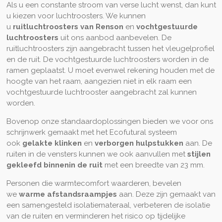
Als u een constante stroom van verse lucht wenst, dan kunt
u kiezen voor luchtroosters. We kunnen
u
ruitluchtroosters van Renson
en
vochtgestuurde
luchtroosters
uit ons aanbod aanbevelen. De
ruitluchtroosters zijn aangebracht tussen het vleugelprofiel
en de ruit. De vochtgestuurde luchtroosters worden in de
ramen geplaatst. U moet evenwel rekening houden met de
hoogte van het raam, aangezien niet in elk raam een
vochtgestuurde luchtrooster aangebracht zal kunnen
worden.
Bovenop onze standaardoplossingen bieden we voor ons
schrijnwerk gemaakt met het Ecofutural systeem
ook
gelakte klinken
en
verborgen hulpstukken
aan. De
ruiten in de vensters kunnen we ook aanvullen met
stijlen
gekleefd binnenin de ruit
met een breedte van 23 mm.
Personen die warmtecomfort waarderen, bevelen
we
warme afstandsraampjes
aan. Deze zijn gemaakt van
een samengesteld isolatiemateraal, verbeteren de isolatie
van de ruiten en verminderen het risico op tijdelijke