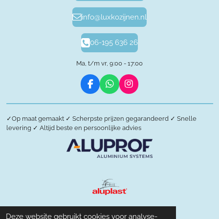
info@luxkozijnen.nl
06-195 636 26
Ma, t/m vr, 9:00 - 17:00
F
W
I
a
h
n
c
a
s
e
t
t
✓
Op maat gemaakt
✓
Scherpste prijzen gegarandeerd
✓
Snelle
b
s
a
levering
✓
Altijd beste en persoonlijke advies
o
A
g
o
p
r
k
p
a
m
Deze website gebruikt cookies voor analyse-