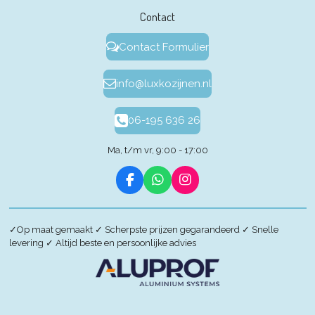
Contact
Contact Formulier
info@luxkozijnen.nl
06-195 636 26
Ma, t/m vr, 9:00 - 17:00
F
W
I
a
h
n
c
a
s
e
t
t
✓
Op maat gemaakt
✓
Scherpste prijzen gegarandeerd
✓
Snelle
b
s
a
levering
✓
Altijd beste en persoonlijke advies
o
A
g
o
p
r
k
p
a
m