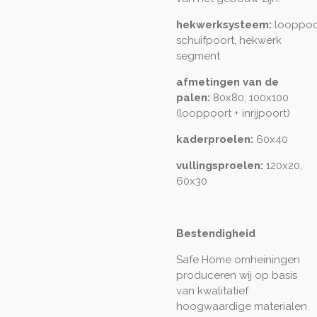
hekwerksysteem:
looppoo
schuifpoort, hekwerk
segment
afmetingen van de
palen:
80x80; 100x100
(looppoort + inrijpoort)
kaderproelen:
6
0x40
vullingsproelen:
12
0x20;
60x30
Bestendigheid
Safe Home omheiningen
produceren wij op basis
van kwalitatief
hoogwaardige materialen