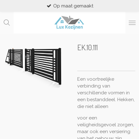
Op maat gemaakt
Ga
direct
naar
de
hoofdinhoud
EK.10.111
Een voortreelijke
verbinding van
verschillende vormen in
een bestanddeel. Hekken,
die niet alleen
voor een
veiligheidsgevoel zorgen,
maar ook een versiering
van het gebouw zijn.