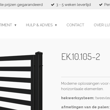
te prijzen gegarandeerd
3 - 5 weken levertijd
Per
TIMENT
HULP & ADVIES
CONTACT
OVER LU
EK.10.105-2
Moderne oplossingen voor 
horizontaale elementen.
hekwerksysteem:
tweevleu
afmetingen van de palen: