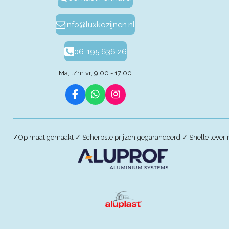
info@luxkozijnen.nl
06-195 636 26
Ma, t/m vr, 9:00 - 17:00
F
W
I
a
h
n
c
a
s
e
t
t
b
s
a
✓
Op maat gemaakt
✓
Scherpste prijzen gegarandeerd
✓
Snelle lever
o
A
g
o
p
r
k
p
a
m