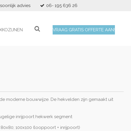
soonlijk advies
06- 195 636 26
XKOZIJNEN
VRAAG GRATIS OFFERTE AAN!
de moderne bouwwijze. De hekvelden zijn gemaakt uit
gelige inrijpoort hekwerk segment
80x80; 100x100 (looppoort + inrijpoort)