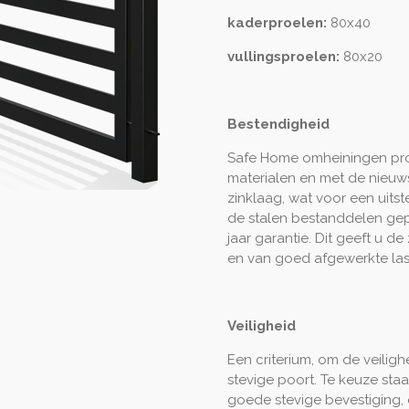
kaderproelen:
8
0x40
vullingsproelen:
8
0x20
Bestendigheid
Safe Home omheiningen prod
materialen en met de nieuws
zinklaag, wat voor een uits
de stalen bestanddelen gep
jaar garantie. Dit geeft u 
en van goed afgewerkte la
Veiligheid
Een criterium, om de veilig
stevige poort. Te keuze staa
goede stevige bevestiging,