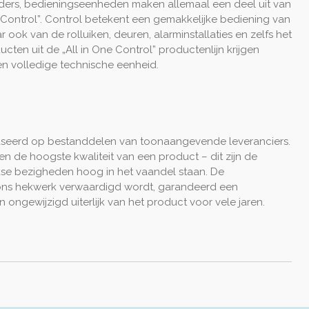
ders, bedieningseenheden maken allemaal een deel uit van
e Control”. Control betekent een gemakkelijke bediening van
ar ook van de rolluiken, deuren, alarminstallaties en zelfs het
ucten uit de „All in One Control” productenlijn krijgen
en volledige technische eenheid.
baseerd op bestanddelen van toonaangevende leveranciers.
 en de hoogste kwaliteit van een product – dit zijn de
jkse bezigheden hoog in het vaandel staan. De
ns hekwerk verwaardigd wordt, garandeerd een
n ongewijzigd uiterlijk van het product voor vele jaren.