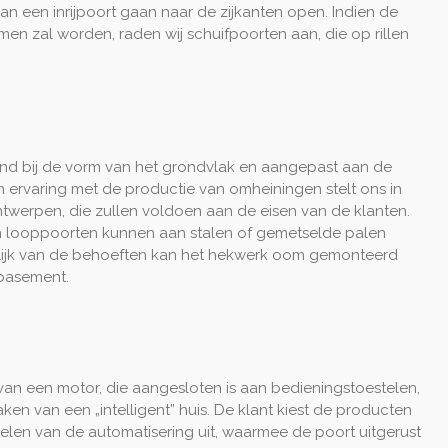
an een inrijpoort gaan naar de zijkanten open. Indien de
nomen zal worden, raden wij schuifpoorten aan, die op rillen
.
send bij de vorm van het grondvlak en aangepast aan de
en ervaring met de productie van omheiningen stelt ons in
ntwerpen, die zullen voldoen aan de eisen van de klanten.
n looppoorten kunnen aan stalen of gemetselde palen
lijk van de behoeften kan het hekwerk oom gemonteerd
basement.
van een motor, die aangesloten is aan bedieningstoestelen,
en van een „intelligent” huis. De klant kiest de producten
elen van de automatisering uit, waarmee de poort uitgerust