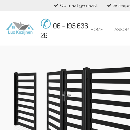
Op maat gemaakt
Scherps
Ga
direct
✆
naar
06 - 195 636
de
HOME
ASSOR
hoofdinhoud
26