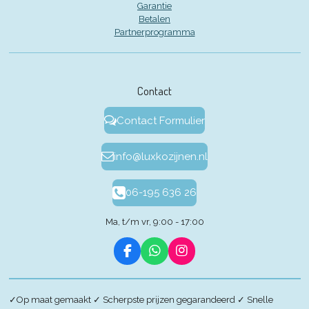
Garantie
Betalen
Partnerprogramma
Contact
Contact Formulier
info@luxkozijnen.nl
06-195 636 26
Ma, t/m vr, 9:00 - 17:00
F
W
I
a
h
n
c
a
s
e
t
t
✓
Op maat gemaakt
✓
Scherpste prijzen gegarandeerd
✓
Snelle
b
s
a