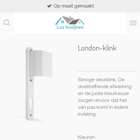
Op maat gemaakt
Ga
direct
naar
de
hoofdinhoud
London-klink
Stevige deurklink. De
doeltreffende afwerking
en de juiste kleurkeuze
zorgen ervoor dat het
van pas komt in iedere
indeling.
Kleuren: