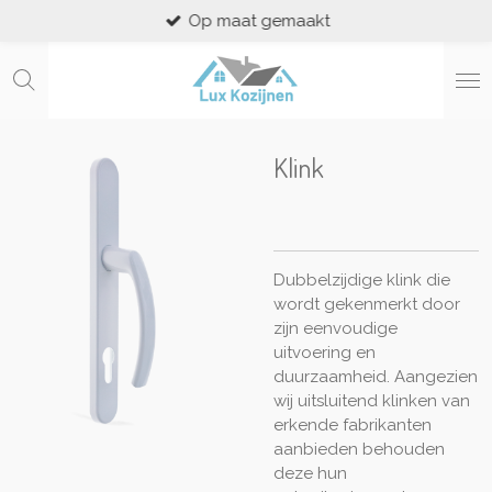
Op maat gemaakt
Ga
direct
naar
de
hoofdinhoud
Klink
Dubbelzijdige klink die
wordt gekenmerkt door
zijn eenvoudige
uitvoering en
duurzaamheid. Aangezien
wij uitsluitend klinken van
erkende fabrikanten
aanbieden behouden
deze hun