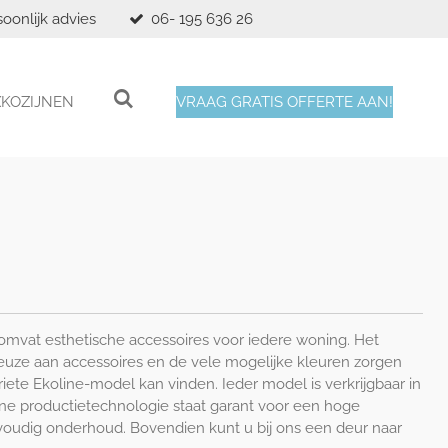
soonlijk advies
06- 195 636 26
XKOZIJNEN
VRAAG GRATIS OFFERTE AAN!
omvat esthetische accessoires voor iedere woning. Het
uze aan accessoires en de vele mogelijke kleuren zorgen
riete Ekoline-model kan vinden. Ieder model is verkrijgbaar in
e productietechnologie staat garant voor een hoge
oudig onderhoud. Bovendien kunt u bij ons een deur naar