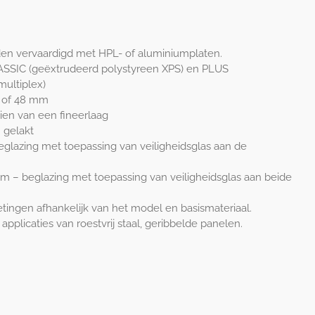
n vervaardigd met HPL- of aluminiumplaten.
LASSIC (geëxtrudeerd polystyreen XPS) en PLUS
ultiplex)
36 of 48 mm
ien van een fineerlaag
 gelakt
eglazing met toepassing van veiligheidsglas aan de
mm – beglazing met toepassing van veiligheidsglas aan beide
ngen afhankelijk van het model en basismateriaal.
pplicaties van roestvrij staal, geribbelde panelen.