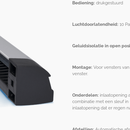
Bediening:
drukgestuurd
Luchtdoorlatendheid:
10 P
Geluidsisolatie in open posi
Montage:
Voor vensters van
venster
.
Onderdelen:
inlaatopening a
combinatie met een sleuf in
inlaatopening dat er regen n
Afstelling:
Automatische afst