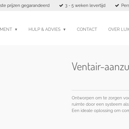
ste prijzen gegarandeerd
3 - 5 weken levertijd
Per
IMENT
HULP & ADVIES
CONTACT
OVER LU
Ventair-aanz
Ontworpen om te zorgen voo
ruimte door een systeem als 
Een ideale oplossing om com