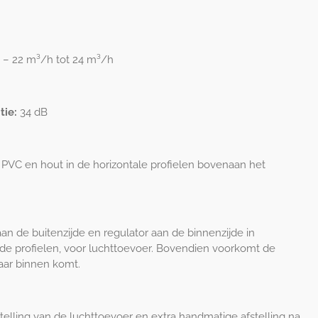
a – 22 m³/h tot 24 m³/h
tie:
34 dB
 PVC en hout in de horizontale profielen bovenaan het
an de buitenzijde en regulator aan de binnenzijde in
 de profielen, voor luchttoevoer. Bovendien voorkomt de
aar binnen komt.
elling van de luchttoevoer en extra handmatige afstelling na