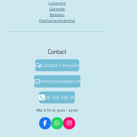
Levering
Garantie
Betalen
Partnerprogramma
Contact
Contact Formulier
info@luxkozijnen.nl
06-195 636 26
Ma, t/m vr, 9:00 - 17:00
F
W
I
a
h
n
c
a
s