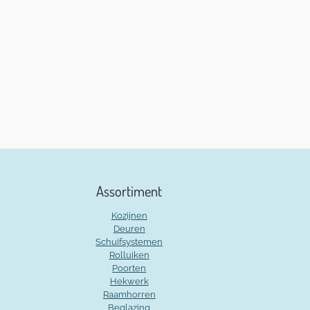
Assortiment
Kozijnen
Deuren
Schuifsystemen
Rolluiken
Poorten
Hekwerk
Raamhorren
Beglazing