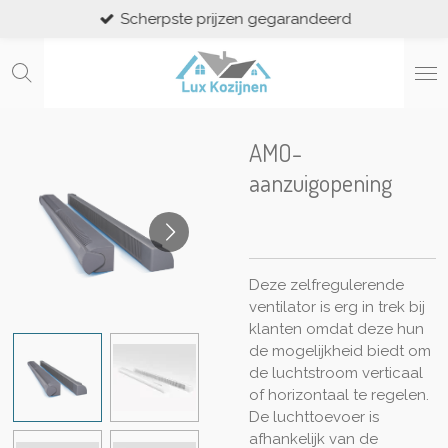
Scherpste prijzen gegarandeerd
Ga
direct
naar
de
hoofdinhoud
AMO-
aanzuigopening
Deze zelfregulerende
ventilator is erg in trek bij
klanten omdat deze hun
de mogelijkheid biedt om
de luchtstroom verticaal
of horizontaal te regelen.
De luchttoevoer is
afhankelijk van de