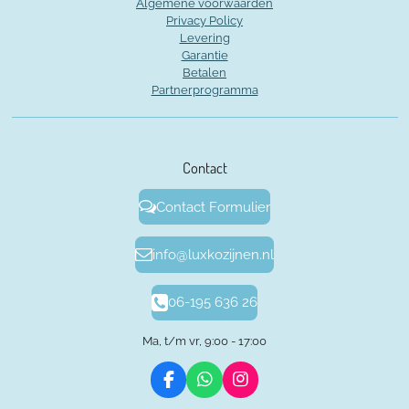
Algemene voorwaarden
Privacy Policy
Levering
Garantie
Betalen
Partnerprogramma
Contact
Contact Formulier
info@luxkozijnen.nl
06-195 636 26
Ma, t/m vr, 9:00 - 17:00
F
W
I
a
h
n