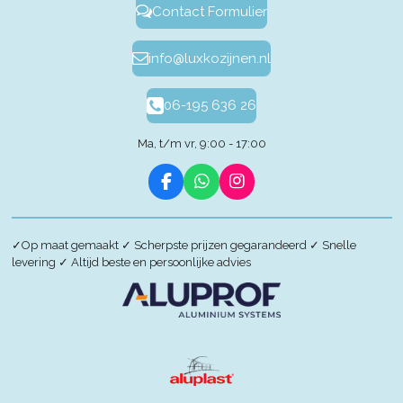
Contact Formulier
info@luxkozijnen.nl
06-195 636 26
Ma, t/m vr, 9:00 - 17:00
F
W
I
a
h
n
c
a
s
e
t
t
✓
Op maat gemaakt
✓
Scherpste prijzen gegarandeerd
✓
Snelle
b
s
a
levering
✓
Altijd beste en persoonlijke advies
o
A
g
o
p
r
k
p
a
m