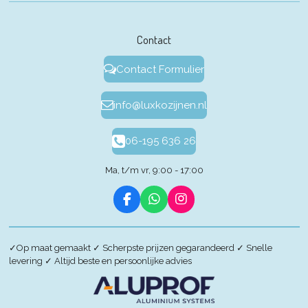
Contact
Contact Formulier
info@luxkozijnen.nl
06-195 636 26
Ma, t/m vr, 9:00 - 17:00
F
W
I
a
h
n
c
a
s
e
t
t
✓
Op maat gemaakt
✓
Scherpste prijzen gegarandeerd
✓
Snelle
b
s
a
levering
✓
Altijd beste en persoonlijke advies
o
A
g
o
p
r
k
p
a
m