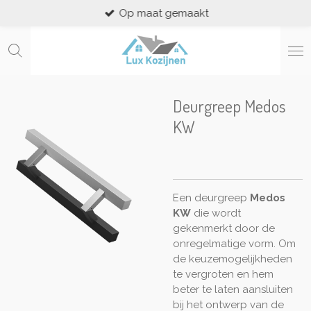
Op maat gemaakt
Ga
direct
naar
de
hoofdinhoud
Deurgreep Medos
KW
Een deurgreep
Medos
KW
die wordt
gekenmerkt door de
onregelmatige vorm. Om
de keuzemogelijkheden
te vergroten en hem
beter te laten aansluiten
bij het ontwerp van de