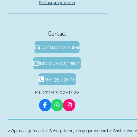
Partnerprogramma
Contact
Contact Formulier
info@luxkozijnen.nl
06-195 636 26
Ma, t/m vr, 9:00 - 17:00
F
W
I
a
h
n
c
a
s
e
t
t
b
s
a
✓
Op maat gemaakt
✓
Scherpste prijzen gegarandeerd
✓
Snelle lever
o
A
g