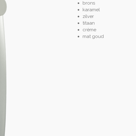
brons
karamel
zilver
titaan
crème
mat goud