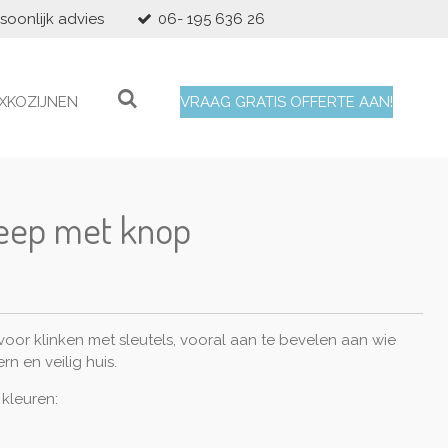
soonlijk advies
06- 195 636 26
XKOZIJNEN
VRAAG GRATIS OFFERTE AAN!
eep met knop
oor klinken met sleutels, vooral aan te bevelen aan wie
 en veilig huis.
 kleuren: