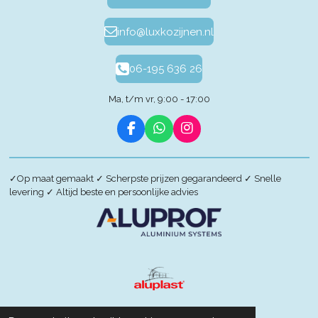
info@luxkozijnen.nl
06-195 636 26
Ma, t/m vr, 9:00 - 17:00
F
W
I
a
h
n
c
a
s
e
t
t
✓
Op maat gemaakt
✓
Scherpste prijzen gegarandeerd
✓
Snelle
b
s
a
levering
✓
Altijd beste en persoonlijke advies
o
A
g
o
p
r
k
p
a
m