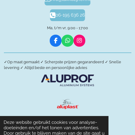
06-195 636 26
Ma, t/m vr, 9:00 - 17:00
F
W
I
a
h
n
c
a
s
e
t
t
✓
Op maat gemaakt
✓
Scherpste prijzen gegarandeerd
✓
Snelle
b
s
a
levering
✓
Altijd beste en persoonlijke advies
o
A
g
o
p
r
k
p
a
m
Deze website gebruikt cookies voor analyse-
doeleinden en/of het tonen van advertenties.
Door gebruik te blijven maken van de site gaat u